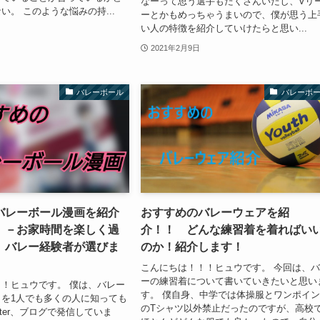
なーって思う選手もたくさんいたし、Vリ
い。 このような悩みの持...
ーとかもめっちゃうまいので、僕が思う上
い人の特徴を紹介していけたらと思い...
2021年2月9日
バレーボール
バレーボ
バレーボール漫画を紹介
おすすめのバレーウェアを紹
 －お家時間を楽しく過
介！！ どんな練習着を着ればい
、バレー経験者が選びま
のか！紹介します！
こんにちは！！！ヒュウです。 今回は、
ーの練習着について書いていきたいと思い
！ヒュウです。 僕は、バレー
す。 僕自身、中学では体操服とワンポイ
を1人でも多くの人に知っても
のTシャツ以外禁止だったのですが、高校
tter、ブログで発信していま