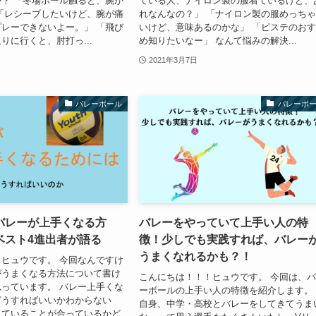
？ 「冬場ボール触ると、腕が
ている人、ナイロン製の服着ているけど、
「レシーブしたいけど、腕が痛
れなんなの？」 「ナイロン製の服めっち
レーできないよー。」 「飛び
いけど、意味あるのかな」 「ピステのお
りに行くと、肘打っ...
め知りたいなー」 なんて悩みの解決...
2021年3月7日
バレーボール
バレーボ
バレーが上手くなる方
バレーをやっていて上手い人の特
ベスト4進出者が語る
徴！少しでも実践すれば、バレー
うまくなれるかも？！
ヒュウです。 今回なんですけ
がうまくなる方法について書け
こんにちは！！！ヒュウです。 今回は、
っています。 バレー上手くな
ーボールの上手い人の特徴を紹介します。
どうすればいいかわからない
自身、中学・高校とバレーをしてきてうま
っていることが合っているかど