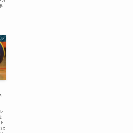
ーガ
手
ール
い
バレ
ま
ント
では