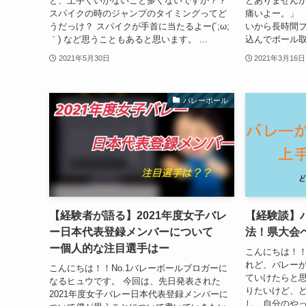
と、上手くいかないこと多くないですか？？
とありませんか
スパイクの時のジャンプのタイミングってど
痛いよー。」 
うだっけ？ スパイクが手首に当たるよー(´;ω;
いから長時間プ
｀) など思うこともあると思います。 ...
込んでボール取
2021年5月30日
2021年3月16日
バレーボール
【経験者が語る】2021年度女子バレ
【経験談】
ー日本代表登録メンバーについて
法！県大会
ー個人的な注目選手はー
こんにちは！！
れど、バレー
こんにちは！！No.1バレーボールブロガーに
ていけたらと思
なるヒュウです。 今回は、先日発表された
りたいけど、
2021年度女子バレー日本代表登録メンバーに
し、自分のや