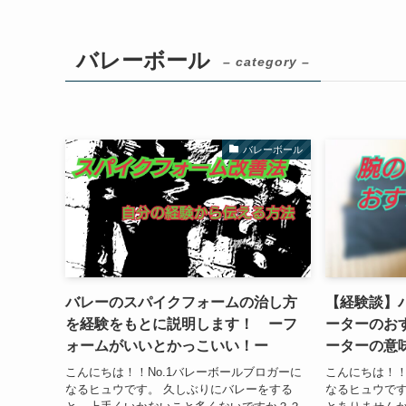
バレーボール
– category –
バレーボール
バレーのスパイクフォームの治し方
【経験談】
を経験をもとに説明します！ ーフ
ーターのお
ォームがいいとかっこいい！ー
ーターの意
こんにちは！！No.1バレーボールブロガーに
こんにちは！！
なるヒュウです。 久しぶりにバレーをする
なるヒュウです