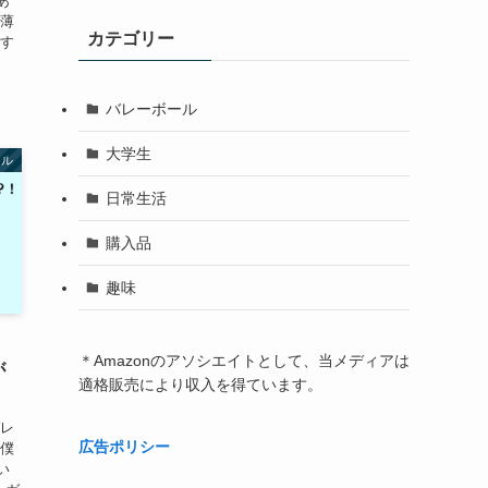
あ
ゃ薄
カテゴリー
すす
バレーボール
大学生
ール
日常生活
購入品
趣味
＊Amazonのアソシエイトとして、当メディアは
が
適格販売により収入を得ています。
バレ
広告ポリシー
 僕
い