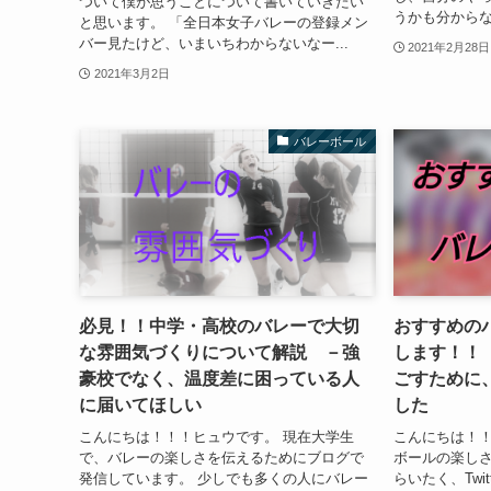
ついて僕が思うことについて書いていきたい
うかも分からな
と思います。 「全日本女子バレーの登録メン
バー見たけど、いまいちわからないなー...
2021年2月28日
2021年3月2日
バレーボール
必見！！中学・高校のバレーで大切
おすすめの
な雰囲気づくりについて解説 －強
します！！
豪校でなく、温度差に困っている人
ごすために
に届いてほしい
した
こんにちは！！！ヒュウです。 現在大学生
こんにちは！！
で、バレーの楽しさを伝えるためにブログで
ボールの楽しさ
発信しています。 少しでも多くの人にバレー
らいたく、Twi