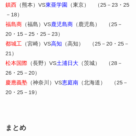
鎮西
（熊本）VS
東亜学園
（東京） （25－23・25
－18）
福島商
（福島）VS
鹿児島商
（鹿児島） （25－
20・15－25・25－23）
都城工
（宮崎）VS
高知
（高知） （25－20・25－
21）
松本国際
（長野）VS
土浦日大
（茨城） （28－
26・25－20）
慶應義塾
（神奈川）VS
恵庭南
（北海道） （25－
20・25－19）
まとめ