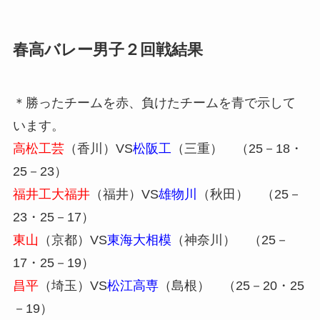
春高バレー男子２回戦結果
＊勝ったチームを赤、負けたチームを青で示して
います。
高松工芸
（香川）VS
松阪工
（三重） （25－18・
25－23）
福井工大福井
（福井）VS
雄物川
（秋田） （25－
23・25－17）
東山
（京都）VS
東海大相模
（神奈川） （25－
17・25－19）
昌平
（埼玉）VS
松江高専
（島根） （25－20・25
－19）