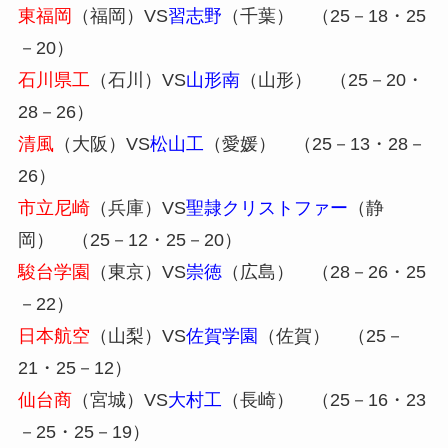
東福岡
（福岡）VS
習志野
（千葉） （25－18・25
－20）
石川県工
（石川）VS
山形南
（山形） （25－20・
28－26）
清風
（大阪）VS
松山工
（愛媛） （25－13・28－
26）
市立尼崎
（兵庫）VS
聖隷クリストファー
（静
岡） （25－12・25－20）
駿台学園
（東京）VS
崇徳
（広島） （28－26・25
－22）
日本航空
（山梨）VS
佐賀学園
（佐賀） （25－
21・25－12）
仙台商
（宮城）VS
大村工
（長崎） （25－16・23
－25・25－19）