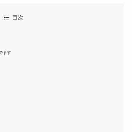
目次
でます